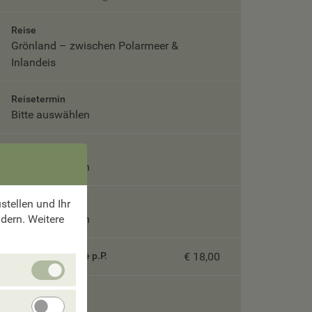
Reise
Grönland – zwischen Polarmeer &
Inlandeis
Reisetermin
Bitte auswählen
Teilnehmer
Bitte auswählen
tellen und Ihr
Unterbringung
ndern. Weitere
Bitte auswählen
Servicepauschale p.P.
€ 18,00
Unbedingt
erforlderliche
Cookies
Gesamtpreis
Angebote