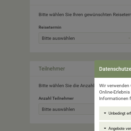
Bitte wählen Sie Ihren gewünschten Reiseter
Reisetermin
Bitte auswählen
Teilnehmer
Datenschutze
Wir verwenden 
Bitte wählen Sie die Anzahl der Reiseteilneh
Online-Erlebnis
Informationen f
Anzahl Teilnehmer
Bitte auswählen
Unbedingt erf
Angebote ve