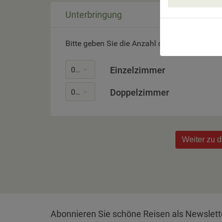
Unterbringung
Bitte geben Sie die Anzahl der gewünschten
0
Einzelzimmer
0
Doppelzimmer
Weiter zu 
Abonnieren Sie schöne Reisen als Newslett