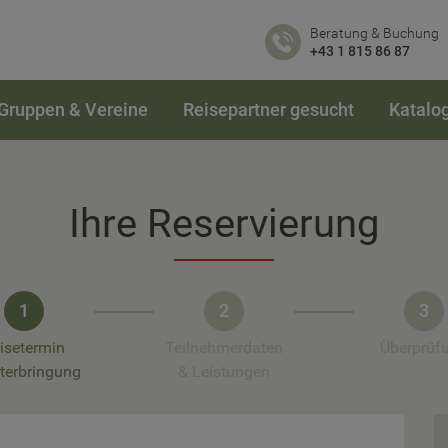
Beratung & Buchung
+43 1 815 86 87
Gruppen & Vereine
Reisepartner gesucht
Katalo
Ihre Reservierung
1
2
3
isetermin
Teilnehmerdaten
Überprüf
terbringung
& Leistungen